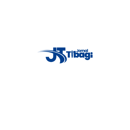
até á delegacia de Tibagi que no deslocamento o senhor começou a
 ao sair da prisão voltaria a procurar a vítima. o autor veio a fazer
do camburão começou a desacatar a equipe. também usou palavra de
altou com a sua prisão e partiu para cima da equipe momento que foi
a.
Proxima notícia
or
da
Operário vence o avaí-sc de virada
e sobe na tabela de classificação