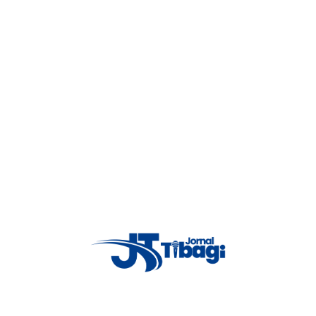
de combustível na RODOVIA BR -376 onde teria ocorrido um furto na
 abordado o suspeito e identificado, onde em busca pessoal foi localizado
 acompanham o produto diante disto foi apresentado o produto ao
3
ntou outros produtos iguais que estavam na vitrine próximo onde estava
Então PM encaminhou o individuo autor do furto juntamente com o
adas as medidas cabíveis o autor desobedeceu as ordens de abordagem
risão deste sendo também necessário o uso de algemas foi realizado
4
5
Proxima notícia
Canoagem de tibagi conquista 13
medalhas nos jogos de aventura e
6
natureza