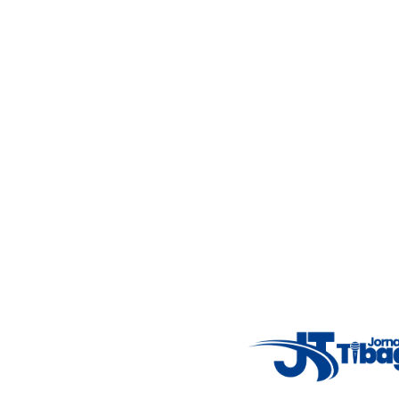
Acompanhe as principais notícias de Tibagi e região com
imparcialidade, agilidade e compromisso com a verdade.
Jornalismo local feito com responsabilidade e credibilidade.
Nosso objetivo é informar você com conteúdos relevantes,
alertas importantes e coberturas em tempo real dos
principais acontecimentos.
Email
: registbg@gmail.com
Fale Conosco
: (42) 9 9983-4167
Weather Widget