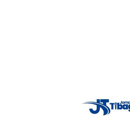
Jornalismo local feito com responsabilidade e credibilidade.
Nosso objetivo é informar você com conteúdos relevantes,
alertas importantes e coberturas em tempo real dos
principais acontecimentos.
Email
: registbg@gmail.com
Fale Conosco
: (42) 9 9983-4167
Weather Widget
14°C
New York
5° - 11°