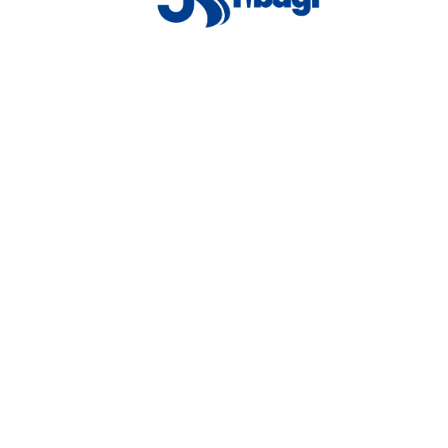
Moura Silva
a qual institui o Programa Tibagi
2021 de Autoria dos Vereadores
César Martins, Giuliana Moura
-A, I-B e IC do Plano de