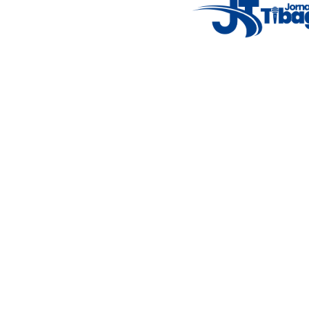
5°C
Thu
9°C