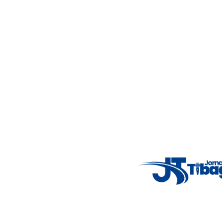
Acompanhe as principais notícias de Tibagi e região com
imparcialidade, agilidade e compromisso com a verdade.
Jornalismo local feito com responsabilidade e credibilidade.
Nosso objetivo é informar você com conteúdos relevantes,
alertas importantes e coberturas em tempo real dos
principais acontecimentos.
Email
: registbg@gmail.com
Fale Conosco
: (42) 9 9983-4167
Weather Widget