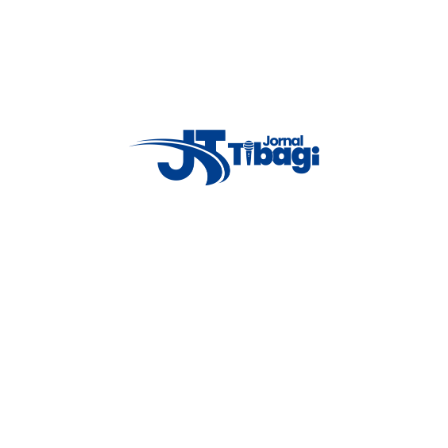
erador de empilhadeira.
dos precisarão passar por treinamento, que deverá ser realizado na cidade de
vel pelos recursos humanos da empresa, Márcia Camargo, também participou
Proxima notícia
Butina recebe a visita da gerente do
consórcio caminhos do tibagi em
seu gabinete