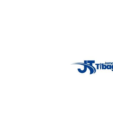
Nosso objetivo é informar você com conteúdos relevantes,
alertas importantes e coberturas em tempo real dos
principais acontecimentos.
Email
: registbg@gmail.com
Fale Conosco
: (42) 9 9983-4167
Weather Widget
14°C
New York
5° - 11°
clear sky
46%