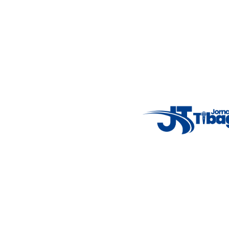
imparcialidade, agilidade e compromisso com a verdade.
Jornalismo local feito com responsabilidade e credibilidade.
Nosso objetivo é informar você com conteúdos relevantes,
alertas importantes e coberturas em tempo real dos
principais acontecimentos.
Email
: registbg@gmail.com
Fale Conosco
: (42) 9 9983-4167
Weather Widget
14°C