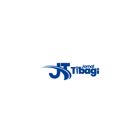
 Grossa. A equipe tem ainda muito a evoluir e briga pela classificação
basquete 3×3 ganhar espaço. A equipe sub-18 de Tibagi foi vice-campeã
e basquete do município. Estamos incentivando os meninos a
adquirindo experiências e vivenciando cada vez mais a modalidade”,
uardo e Kelvin.