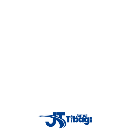
3
etectou uma motocicleta Honda CG vermelha, com alerta de furto,
 se mobilizaram e conseguiram abordar a motocicleta na região do
.
4
a motocicleta emprestada e não sabia que seria produto de furto.
à 3ªDRP, juntamente com a motocicleta.
5
Proxima notícia
Polícia cumpre mais de 50
6
mandados em barbosa ferraz