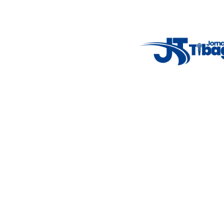
Nosso objetivo é informar você com conteúdos relevantes,
alertas importantes e coberturas em tempo real dos
principais acontecimentos.
Email
: registbg@gmail.com
Fale Conosco
: (42) 9 9983-4167
Weather Widget
14°C
New York
5° - 11°
clear sky
46%