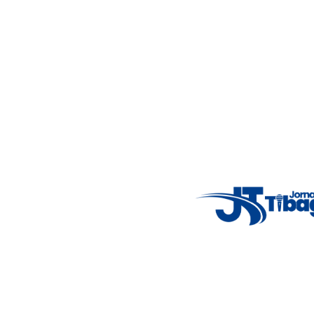
Acompanhe as principais notícias de Tibagi e região com
imparcialidade, agilidade e compromisso com a verdade.
Jornalismo local feito com responsabilidade e credibilidade.
Nosso objetivo é informar você com conteúdos relevantes,
alertas importantes e coberturas em tempo real dos
principais acontecimentos.
Email
: registbg@gmail.com
Fale Conosco
: (42) 9 9983-4167
Weather Widget