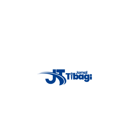
scumprem as condições para o benefício da monitoração eletrônica.
aguardam nova deliberação do Poder Judiciário”, disse o chefe da
o Xavier.
uma medida muito importante para diminuição da superlotação
iscalização”, afirmou.
do Centro de Operações em ocorrências de desrespeito às regras da
 impostas pelo sistema judiciário há a expedição de mandados de
pessoas monitoradas que descumpriram o acordo imposto pela justiça”,
do benefício está o descumprimento das regras da monitoração
scumprimento de horários e perímetro permitido, o não comparecimento
urgimento de outra condenação por processo em que o apenado aguardava