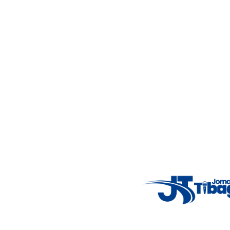
4°C
Wed
5°C