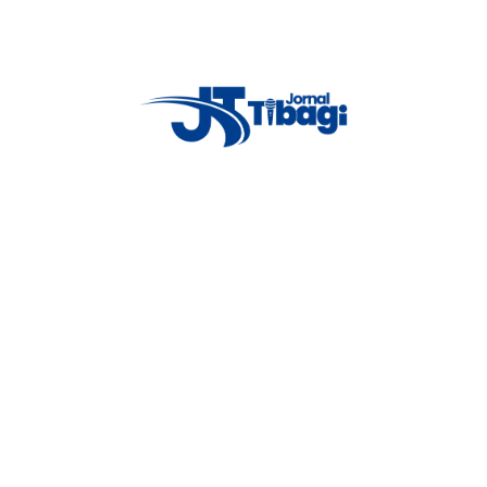
to o indivíduo passou a desobedecer a ordens legais tentando se evadir
ntos de polícia judiciária.
Proxima notícia
Foragido da justiça com dois
mandados de prisão é preso em
castro.