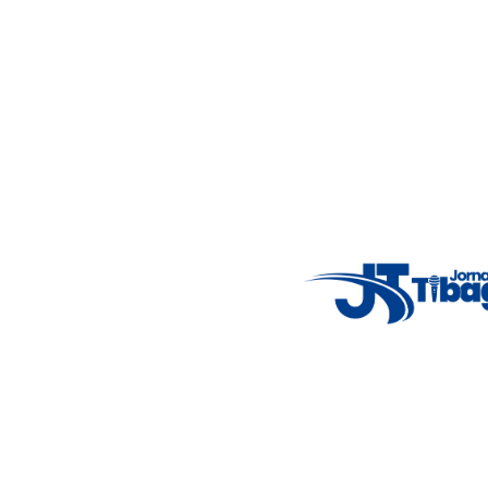
Nosso objetivo é informar você com conteúdos relevantes,
alertas importantes e coberturas em tempo real dos
principais acontecimentos.
Email
: registbg@gmail.com
Fale Conosco
: (42) 9 9983-4167
Weather Widget
14°C
New York
5° - 11°
clear sky
46%