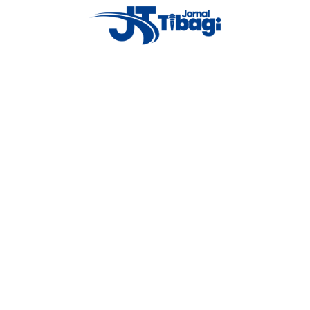
Proxima notícia
Tce-pr aprova contas de 2021 da
prefeitura de tibagi