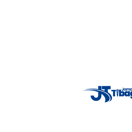
Acompanhe as principais notícias de Tibagi e região com
imparcialidade, agilidade e compromisso com a verdade.
Jornalismo local feito com responsabilidade e credibilidade.
Nosso objetivo é informar você com conteúdos relevantes,
alertas importantes e coberturas em tempo real dos
principais acontecimentos.
Email
: registbg@gmail.com
Fale Conosco
: (42) 9 9983-4167
Weather Widget
14°C