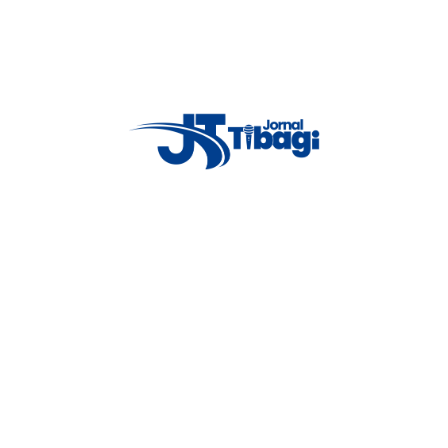
o transbordo de carga e, posteriormente, agendar remoção, qual o veículo
Proxima notícia
Mulher alerta sobre sequestro e
transmite o próprio assassinato