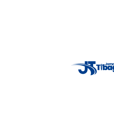
Nosso objetivo é informar você com conteúdos relevantes,
alertas importantes e coberturas em tempo real dos
principais acontecimentos.
Email
: registbg@gmail.com
Fale Conosco
: (42) 9 9983-4167
Weather Widget
14°C
New York
5° - 11°
clear sky
46%