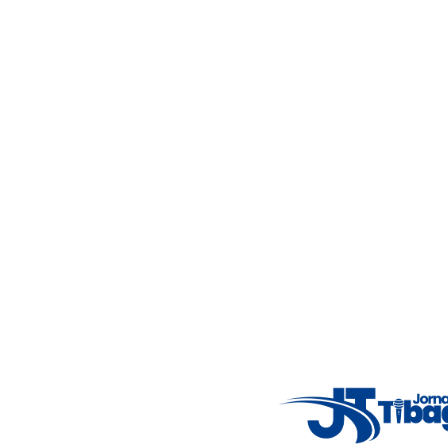
Acompanhe as principais notícias de Tibagi e região com
imparcialidade, agilidade e compromisso com a verdade.
Jornalismo local feito com responsabilidade e credibilidade.
Nosso objetivo é informar você com conteúdos relevantes,
alertas importantes e coberturas em tempo real dos
principais acontecimentos.
Email
: registbg@gmail.com
Fale Conosco
: (42) 9 9983-4167
Weather Widget
14°C