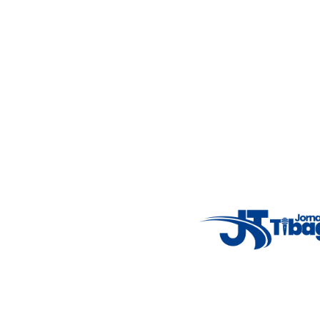
Acompanhe as principais notícias de Tibagi e região com
imparcialidade, agilidade e compromisso com a verdade.
Jornalismo local feito com responsabilidade e credibilidade.
Nosso objetivo é informar você com conteúdos relevantes,
alertas importantes e coberturas em tempo real dos
principais acontecimentos.
Email
: registbg@gmail.com
Fale Conosco
: (42) 9 9983-4167
Weather Widget
14°C