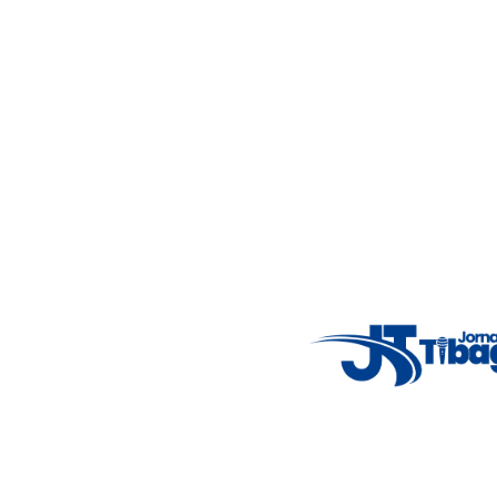
Acompanhe as principais notícias de Tibagi e região com
imparcialidade, agilidade e compromisso com a verdade.
Jornalismo local feito com responsabilidade e credibilidade.
Nosso objetivo é informar você com conteúdos relevantes,
alertas importantes e coberturas em tempo real dos
principais acontecimentos.
Email
: registbg@gmail.com
Fale Conosco
: (42) 9 9983-4167
Weather Widget
14°C