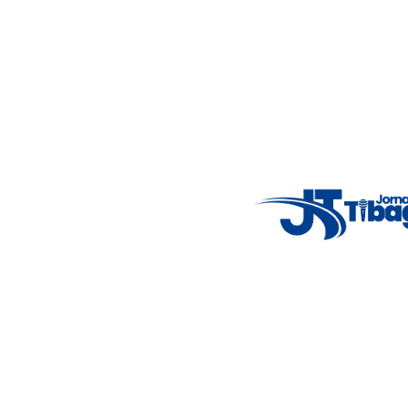
alertas importantes e coberturas em tempo real dos
principais acontecimentos.
Email
: registbg@gmail.com
Fale Conosco
: (42) 9 9983-4167
Weather Widget
14°C
New York
5° - 11°
clear sky
46%
4.12 km/h