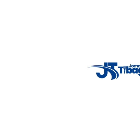
Jornalismo local feito com responsabilidade e credibilidade.
Nosso objetivo é informar você com conteúdos relevantes,
alertas importantes e coberturas em tempo real dos
principais acontecimentos.
Email
: registbg@gmail.com
Fale Conosco
: (42) 9 9983-4167
Weather Widget
14°C
5° - 11°