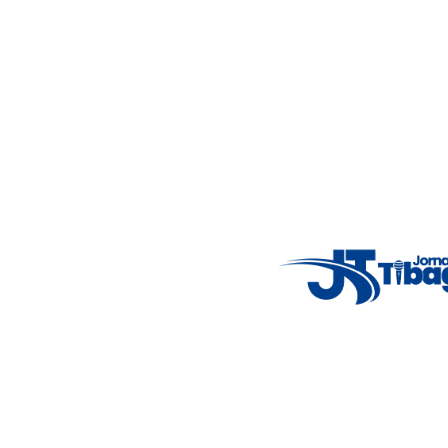
Nosso objetivo é informar você com conteúdos relevantes,
alertas importantes e coberturas em tempo real dos
principais acontecimentos.
Email
: registbg@gmail.com
Fale Conosco
: (42) 9 9983-4167
Weather Widget
14°C
New York
5° - 11°