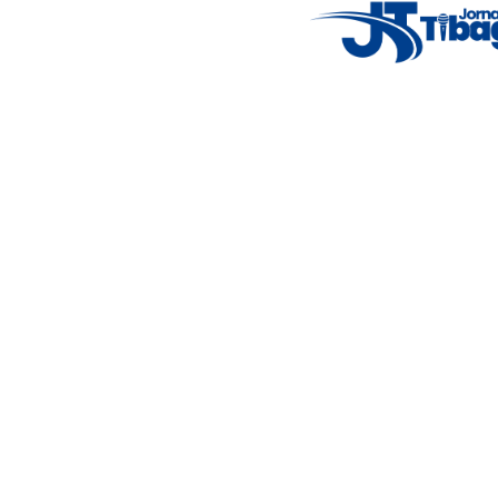
Nosso objetivo é informar você com conteúdos relevantes,
alertas importantes e coberturas em tempo real dos
principais acontecimentos.
Email
: registbg@gmail.com
Fale Conosco
: (42) 9 9983-4167
Weather Widget
14°C
New York
5° - 11°
clear sky
46%