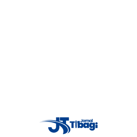
a pare e siga para permitir o fluxo de veículos.
Científica e o Instituto Médico Legal (IML) foram acionadas para os
aminhoneiro falecido.
de da colisão e a necessidade de cautela por parte dos condutores que