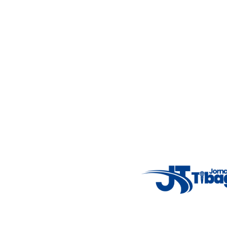
46%
4.12 km/h
Mon
7°C
Tue