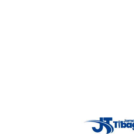
Acompanhe as principais notícias de Tibagi e região com
imparcialidade, agilidade e compromisso com a verdade.
Jornalismo local feito com responsabilidade e credibilidade.
Nosso objetivo é informar você com conteúdos relevantes,
alertas importantes e coberturas em tempo real dos
principais acontecimentos.
Email
: registbg@gmail.com
Fale Conosco
: (42) 9 9983-4167