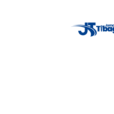
Acompanhe as principais notícias de Tibagi e região com
imparcialidade, agilidade e compromisso com a verdade.
Jornalismo local feito com responsabilidade e credibilidade.
Nosso objetivo é informar você com conteúdos relevantes,
alertas importantes e coberturas em tempo real dos
principais acontecimentos.
Email
: registbg@gmail.com
Fale Conosco
: (42) 9 9983-4167
Weather Widget
14°C