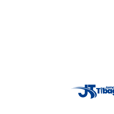
Jornalismo local feito com responsabilidade e credibilidade.
Nosso objetivo é informar você com conteúdos relevantes,
alertas importantes e coberturas em tempo real dos
principais acontecimentos.
Email
: registbg@gmail.com
Fale Conosco
: (42) 9 9983-4167
Weather Widget
14°C
New York
5° - 11°