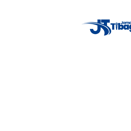
alertas importantes e coberturas em tempo real dos
principais acontecimentos.
Email
: registbg@gmail.com
Fale Conosco
: (42) 9 9983-4167
Weather Widget
14°C
New York
5° - 11°
clear sky
46%
4.12 km/h