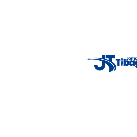
46%
4.12 km/h
Mon
7°C
Tue