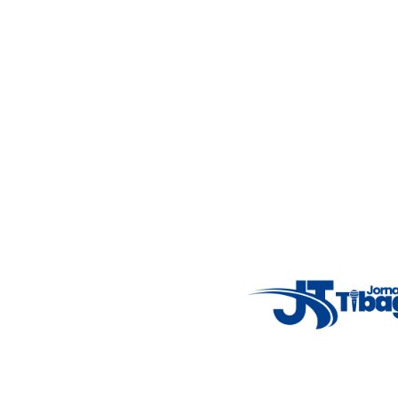
Acompanhe as principais notícias de Tibagi e região com
imparcialidade, agilidade e compromisso com a verdade.
Jornalismo local feito com responsabilidade e credibilidade.
Nosso objetivo é informar você com conteúdos relevantes,
alertas importantes e coberturas em tempo real dos
principais acontecimentos.
Email
: registbg@gmail.com
Fale Conosco
: (42) 9 9983-4167
Weather Widget
14°C