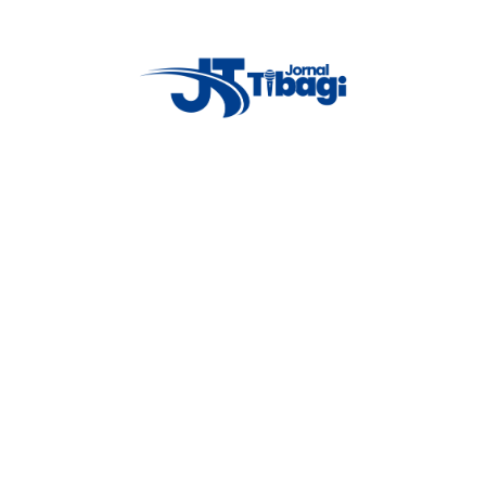
Proxima notícia
Professoras são demitidas por
abandonar criança sozinha no sol