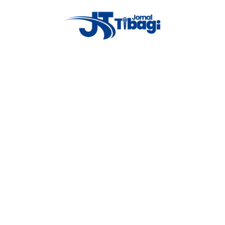
Proxima notícia
Homem vomita cobra após ingestão
de bebida alcoólica