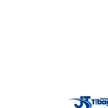
46%
4.12 km/h
Mon
7°C
Tue