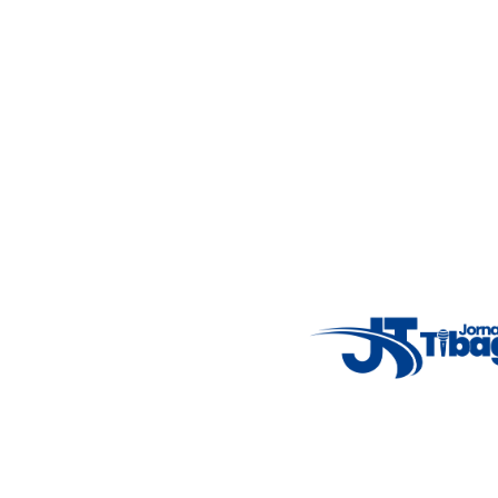
imparcialidade, agilidade e compromisso com a verdade.
Jornalismo local feito com responsabilidade e credibilidade.
Nosso objetivo é informar você com conteúdos relevantes,
alertas importantes e coberturas em tempo real dos
principais acontecimentos.
Email
: registbg@gmail.com
Fale Conosco
: (42) 9 9983-4167
Weather Widget
14°C