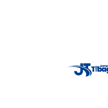
4.12 km/h
Mon
7°C
Tue
4°C
Wed