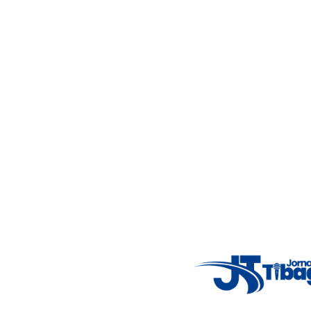
Acompanhe as principais notícias de Tibagi e região com
imparcialidade, agilidade e compromisso com a verdade.
Jornalismo local feito com responsabilidade e credibilidade.
Nosso objetivo é informar você com conteúdos relevantes,
alertas importantes e coberturas em tempo real dos
principais acontecimentos.
Email
: registbg@gmail.com
Fale Conosco
: (42) 9 9983-4167
Weather Widget