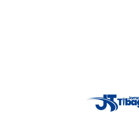
Acompanhe as principais notícias de Tibagi e região com
imparcialidade, agilidade e compromisso com a verdade.
Jornalismo local feito com responsabilidade e credibilidade.
Nosso objetivo é informar você com conteúdos relevantes,
alertas importantes e coberturas em tempo real dos
principais acontecimentos.
Email
: registbg@gmail.com
Fale Conosco
: (42) 9 9983-4167
Weather Widget
14°C