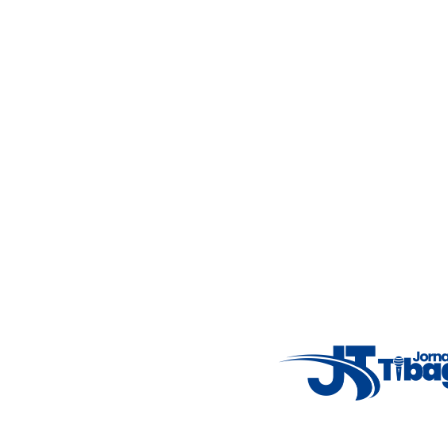
Acompanhe as principais notícias de Tibagi e região com
imparcialidade, agilidade e compromisso com a verdade.
Jornalismo local feito com responsabilidade e credibilidade.
Nosso objetivo é informar você com conteúdos relevantes,
alertas importantes e coberturas em tempo real dos
principais acontecimentos.
Email
: registbg@gmail.com
Fale Conosco
: (42) 9 9983-4167
Weather Widget