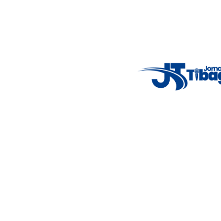
principais acontecimentos.
Email
: registbg@gmail.com
Fale Conosco
: (42) 9 9983-4167
Weather Widget
14°C
New York
5° - 11°
clear sky
46%
4.12 km/h