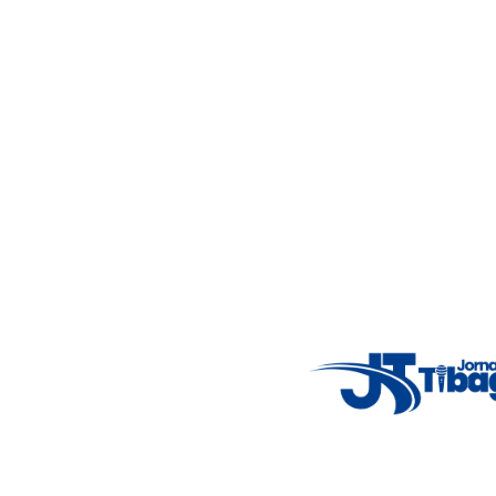
Acompanhe as principais notícias de Tibagi e região com
imparcialidade, agilidade e compromisso com a verdade.
Jornalismo local feito com responsabilidade e credibilidade.
Nosso objetivo é informar você com conteúdos relevantes,
alertas importantes e coberturas em tempo real dos
principais acontecimentos.
Email
: registbg@gmail.com
Fale Conosco
: (42) 9 9983-4167
Weather Widget
14°C