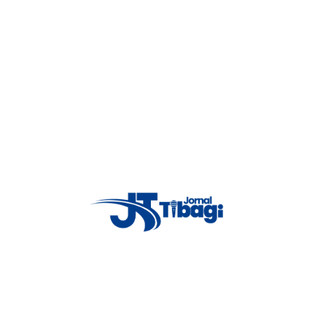
ção, ampliando ações itinerantes, mutirões de emprego, programas de
onal, especialmente em áreas mais afastadas.
culo representa um avanço importante na estrutura de trabalho da
s era mais difícil, principalmente nas comunidades do interior. Ele
s e aproxima ainda mais os serviços da população que precisa de
gi também foi reconhecida pelo desempenho em 2025, alcançando 93% da
tido pelo Governo do Estado do Paraná, evidenciando a eficiência e o
 emprego e renda.
reconhecimento reforça o trabalho desenvolvido ao longo do ano. “A
tinua motivando a equipe a ir cada vez mais longe. Toda a equipe está
 foco é crescer ainda mais e atingir 100% da meta. As metas mensais não
s trabalhando com dedicação para superar esses números”, afirmou.
mento em estrutura e qualificação é essencial para o desenvolvimento
portância da logística, principalmente para municípios menores e áreas
lhadores.