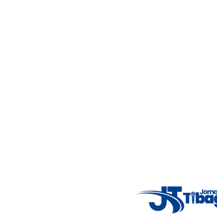
Acompanhe as principais notícias de Tibagi e região com
imparcialidade, agilidade e compromisso com a verdade.
Jornalismo local feito com responsabilidade e credibilidade.
Nosso objetivo é informar você com conteúdos relevantes,
alertas importantes e coberturas em tempo real dos
principais acontecimentos.
Email
: registbg@gmail.com
Fale Conosco
: (42) 9 9983-4167
Weather Widget