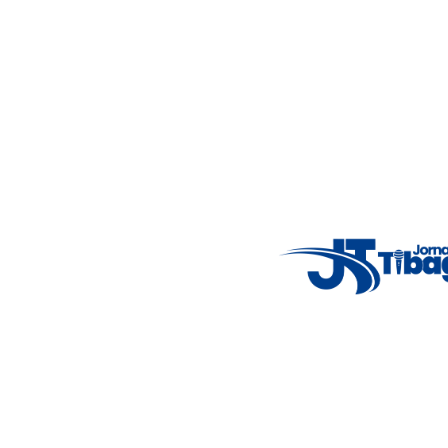
Acompanhe as principais notícias de Tibagi e região com
imparcialidade, agilidade e compromisso com a verdade.
Jornalismo local feito com responsabilidade e credibilidade.
Nosso objetivo é informar você com conteúdos relevantes,
alertas importantes e coberturas em tempo real dos
principais acontecimentos.
Email
: registbg@gmail.com
Fale Conosco
: (42) 9 9983-4167
Weather Widget
14°C